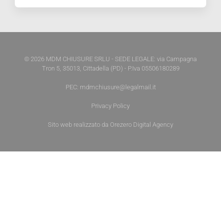
© 2026 MDM CHIUSURE SRLU - SEDE LEGALE: via Campagna
Tron 5, 35013, Cittadella (PD) - P.Iva 05506180289
PEC: mdmchiusure@legalmail.it
Privacy Policy
Sito web realizzato da
Orezero Digital Agency