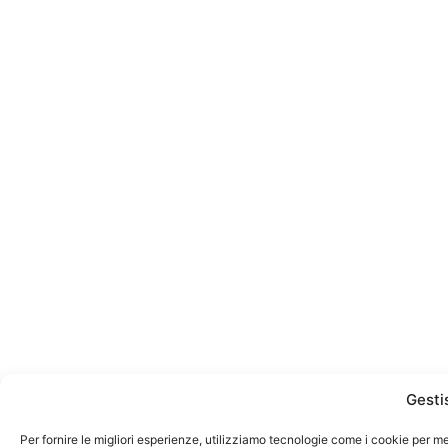
Gesti
Per fornire le migliori esperienze, utilizziamo tecnologie come i cookie per m