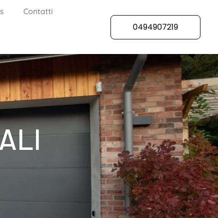
s
Contatti
0494907219
ALI