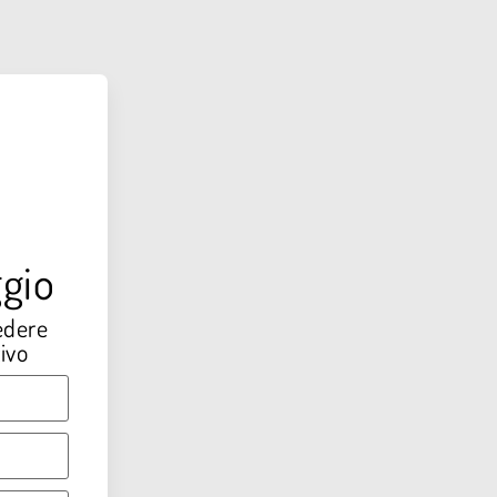
gio
edere
ivo