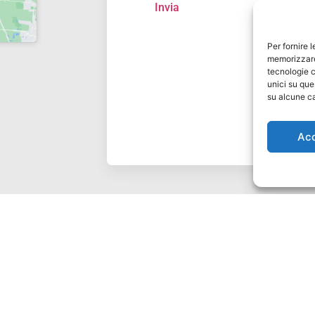
Per fornire 
memorizzare 
tecnologie c
unici su que
su alcune ca
Ac
 LEGALE: via Campagna Tron 5, 35013, Cittadella (PD) - P.Iva 05506180289
PEC: mdmchiusure@legalmail.it
Privacy Policy