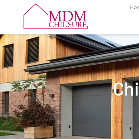
Ho
Ch