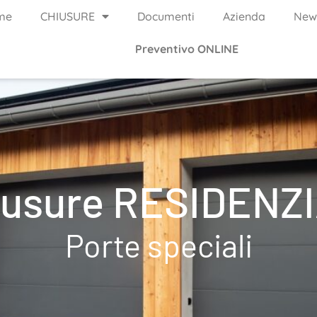
me
CHIUSURE
Documenti
Azienda
New
Preventivo ONLINE
iusure RESIDENZI
Porte speciali