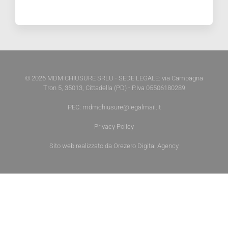
© 2026 MDM CHIUSURE SRLU - SEDE LEGALE: via Campagna
Tron 5, 35013, Cittadella (PD) - P.Iva 05506180289
PEC: mdmchiusure@legalmail.it
Privacy Policy
Sito web realizzato da
Orezero Digital Agency