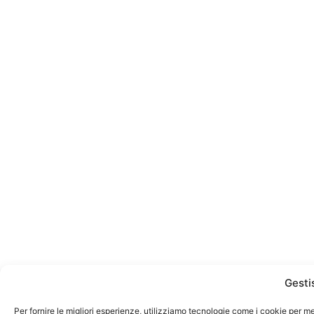
Gesti
Per fornire le migliori esperienze, utilizziamo tecnologie come i cookie per m