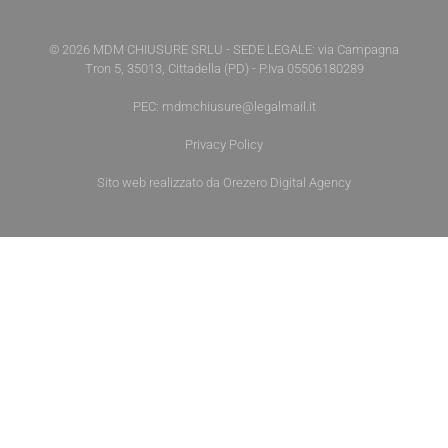
© 2026 MDM CHIUSURE SRLU - SEDE LEGALE: via Campagna
Tron 5, 35013, Cittadella (PD) - P.Iva 05506180289
PEC: mdmchiusure@legalmail.it
Privacy Policy
Sito web realizzato da
Orezero Digital Agency