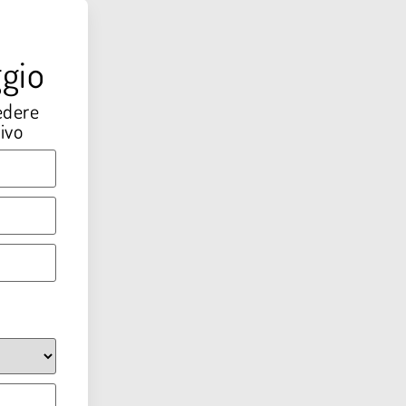
gio
edere
ivo