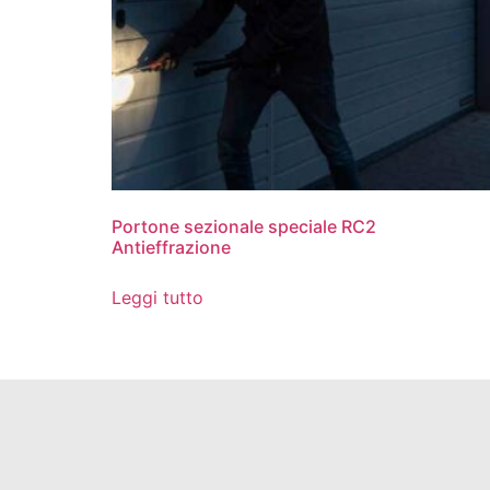
Portone sezionale speciale RC2
Antieffrazione
Leggi tutto