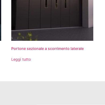
Portone sezionale a scorrimento laterale
Leggi tutto