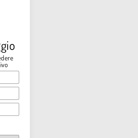
gio
edere
ivo