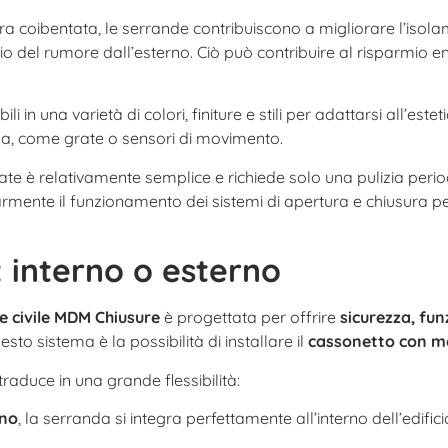
ura coibentata, le serrande contribuiscono a migliorare l’isol
io del rumore dall’esterno. Ciò può contribuire al risparmio e
 in una varietà di colori, finiture e stili per adattarsi all’es
zza, come grate o sensori di movimento.
e è relativamente semplice e richiede solo una pulizia perio
armente il funzionamento dei sistemi di apertura e chiusura per
: interno o esterno
e civile MDM Chiusure
è pro
gettata per offrire
sicurezza, fun
esto sistema è la possibilità di installare il
cassonetto con mot
traduce in una grande flessibilità:
rno
, la serranda si integra perfettamente all’interno dell’edifici